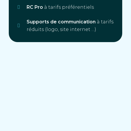
RC Pro
à tarifs préférentiels
Supports de communication
à tarifs
réduits (logo, site internet …)