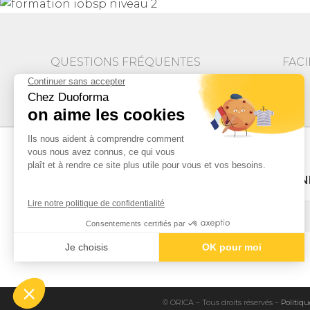
QUESTIONS FRÉQUENTES
FACI
DEMAND
© ORICA – Tous droits réservés –
Politiqu