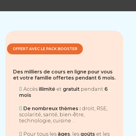
OFFERT AVEC LE PACK
BOOSTER
Des milliers de cours en ligne pour vous
et votre famille offertes pendant 6 mois.
Accès
illimité
et
gratuit
pendant
6
mois
De nombreux thèmes :
droit, RSE,
scolarité, santé, bien-être,
technologie, cuisine …
Pour tous les
âges
, les
goûts
et les