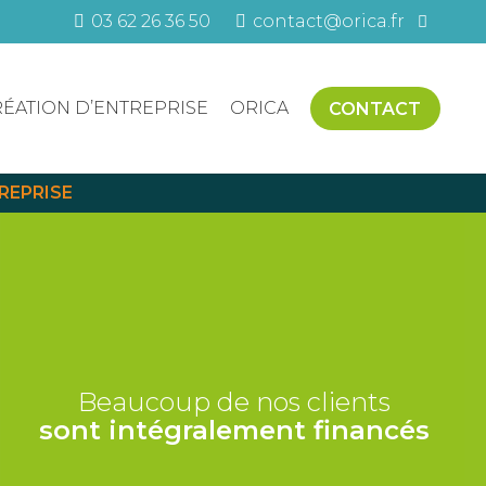
03 62 26 36 50
contact@orica.fr
ÉATION D’ENTREPRISE
ORICA
CONTACT
TREPRISE
Beaucoup de nos clients
sont intégralement financés