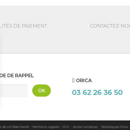
LITÉS DE PAIEMENT
CONTACTEZ-NO
E DE RAPPEL
ORICA
03 62 26 36 50
e de confidentialité
–
Mentions Légales
–
CGV
–
Accès handicap
–
Statistiques Orica
–