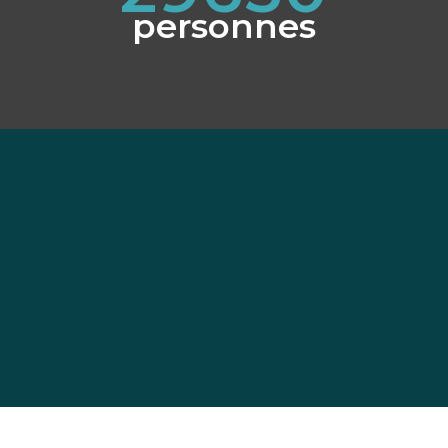
personnes
OFFRE ENTREPRISE
30, 100, 200 personnes à
former dans 2 jours ?
Nous sommes réactifs, compétitifs
et surtout :
nous avons l’habitude.
EN SAVOIR +