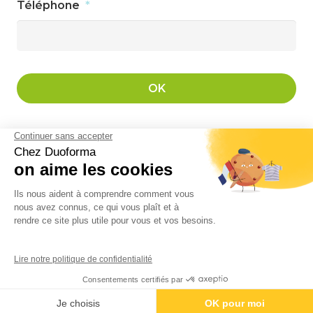
Téléphone
*
ORICA
03 62 26 36 50
© ORICA – Tous droits réservés –
Politique de confidentialité
–
Mentions
Légales
–
CGV
–
Accès handicap
–
Statistiques Orica
– Conception :
Réflexible Communication