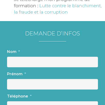
formation :
Lutte contre le blanchiment,
la fraude et la corruption
DEMANDE D’INFOS
Nom
*
Prénom
*
Téléphone
*