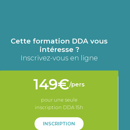
Cette
formation DDA
vous
intéresse ?
Inscrivez-vous en ligne
149€
/pers
pour une seule
inscription DDA 15h
INSCRIPTION