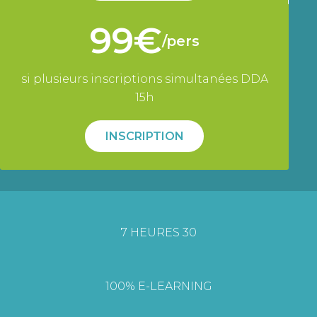
99€
/pers
si plusieurs inscriptions simultanées DDA
15h
INSCRIPTION
7 HEURES 30
100% E-LEARNING