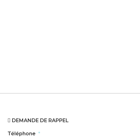
QUESTIONS FRÉQUENTES
FACILITÉS DE PAIEMENT
CONTACTEZ-NOUS
DEMANDE DE RAPPEL
Téléphone
*